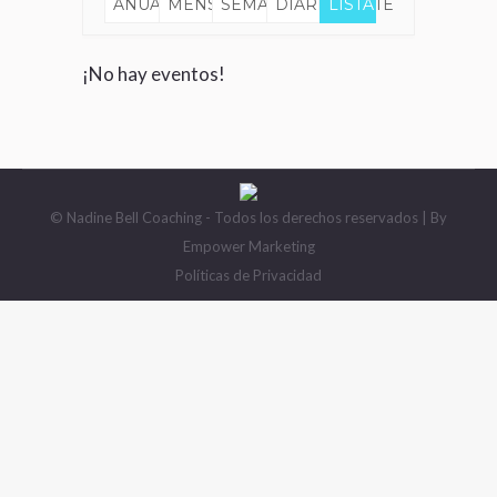
ANUAL
MENSUAL
SEMANAL
DIARIAMENTE
LISTA
¡No hay eventos!
© Nadine Bell Coaching - Todos los derechos reservados |
By
Empower Marketing
Políticas de Privacidad