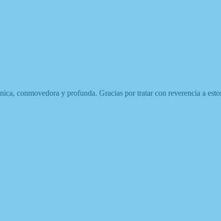
 única, conmovedora y profunda. G
racias por tratar con reverencia a est