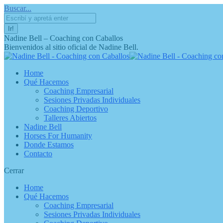
Saltar
Abrir
Abrir
Abrir
Buscar:
Buscar...
al
enlace
enlace
enlace
contenido
en
en
en
una
una
una
Nadine Bell – Coaching con Caballos
nueva
nueva
nueva
Bienvenidos al sitio oficial de Nadine Bell.
ventana/pestaña
ventana/pestaña
ventana/pestaña
Home
Qué Hacemos
Coaching Empresarial
Sesiones Privadas Individuales
Coaching Deportivo
Talleres Abiertos
Nadine Bell
Horses For Humanity
Donde Estamos
Contacto
Cerrar
Home
Qué Hacemos
Coaching Empresarial
Sesiones Privadas Individuales