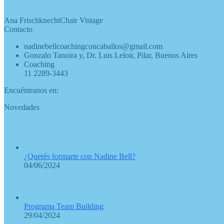
Ana Frischknecht
Chair Vistage
Contacto
nadinebellcoachingconcaballos@gmail.com
Gonzalo Tanoira y, Dr. Luis Leloir, Pilar, Buenos Aires
Coaching
11 2289-3443
Encuéntranos en:
Abrir
Abrir
Abrir
Abrir
Novedades
enlace
enlace
enlace
enlace
en
en
en
en
una
una
una
una
nueva
nueva
nueva
nueva
ventana/pestaña
ventana/pestaña
ventana/pestaña
ventana/pestaña
¿Querés formarte con Nadine Bell?
04/06/2024
Programa Team Building
29/04/2024