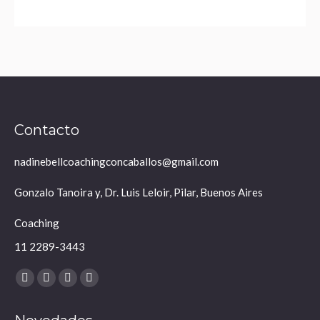
Contacto
nadinebellcoachingconcaballos@gmail.com
Gonzalo Tanoira y, Dr. Luis Leloir, Pilar, Buenos Aires
Coaching
11 2289-3443
Encuéntranos en:
Abrir
Abrir
Abrir
Abrir
enlace
enlace
enlace
enlace