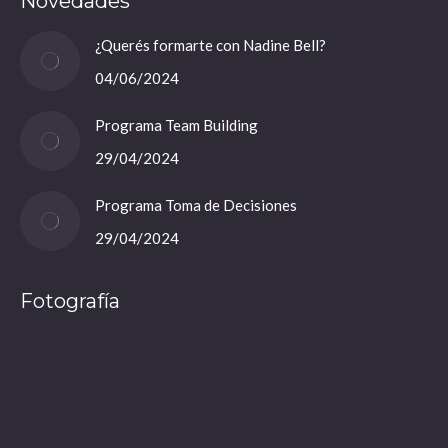
Novedades
en
en
en
en
una
una
una
una
¿Querés formarte con Nadine Bell?
nueva
nueva
nueva
nueva
04/06/2024
ventana/pestaña
ventana/pestaña
ventana/pestaña
ventana/pestaña
Programa Team Building
29/04/2024
Programa Toma de Decisiones
29/04/2024
Fotografía